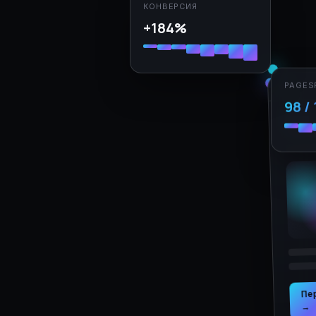
КОНВЕРСИЯ
+184%
PAGES
98 /
Пе
→