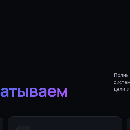
Полный
батываем
систем
цели и