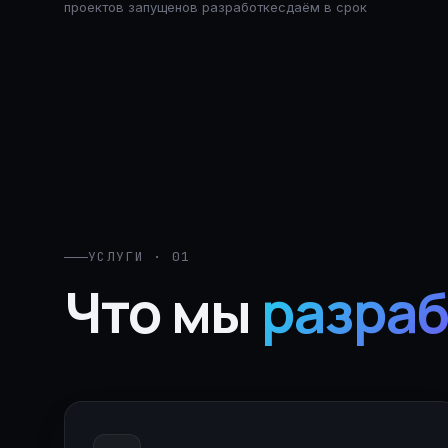
проектов запущено
в разработке
сдаём в срок
УСЛУГИ · 01
Что мы
разра