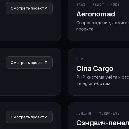
SAAS · REACT + NODE
Смотреть проект
Aeronomad
и
Сопровождение, админис
проекта
PHP
Смотреть проект
Cina Cargo
PHP-система учёта и от
Telegram-ботом
ЛЕНДИНГ · WORDPRESS
Смотреть проект
Cэндвич-пане