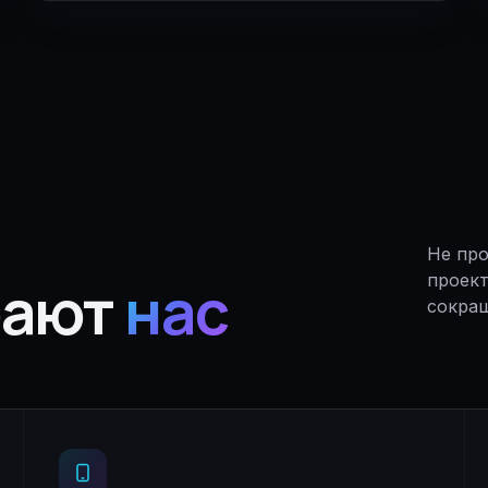
Не про
рают
нас
проект
сокращ