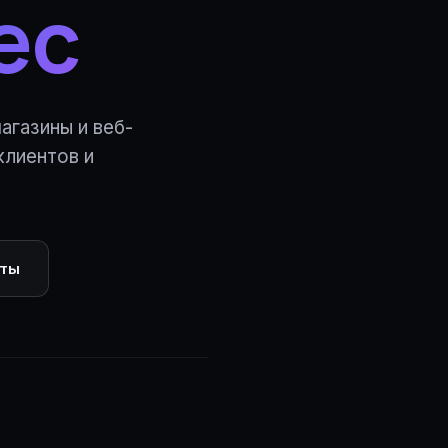
ес
агазины и веб-
клиентов и
оты