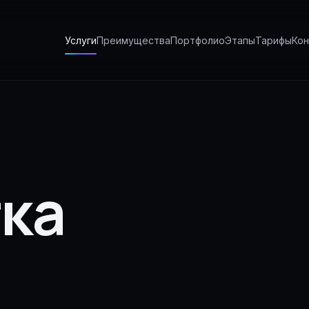
Услуги
Преимущества
Портфолио
Этапы
Тарифы
Кон
ка