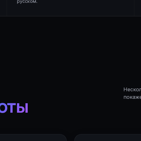
русском.
Нескол
оты
покаже